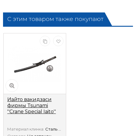
С этим товаром также покупают
Иайто вакидзаси
фирмы Tsunami
''Crane Special Iaito''
Материал клинка:
Сталь 440А